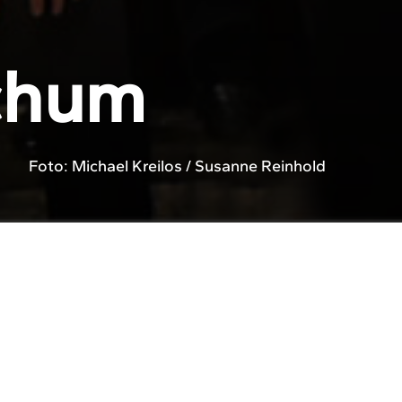
c
h
u
m
Foto: Michael Kreilos / Susanne Reinhold