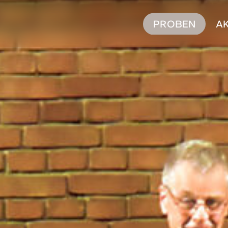
P
R
O
B
E
N
A