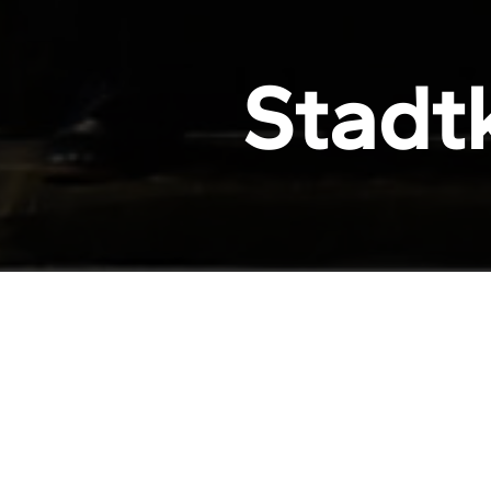
S
t
a
d
t