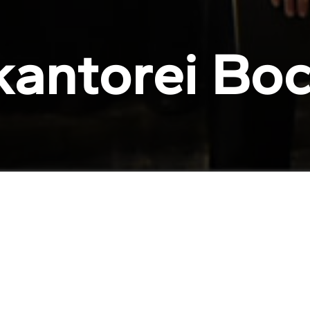
k
a
n
t
o
r
e
i
B
o
A
k
t
u
e
l
l
e
s