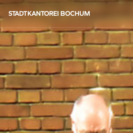
Skip
to
STADTKANTOREI BOCHUM
main
content